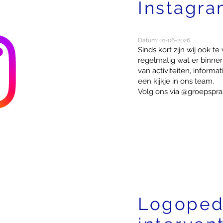
Instagr
Datum: 01-06-2026
Sinds kort zijn wij ook t
regelmatig wat er binnen 
van activiteiten, inform
een kijkje in ons team.
Volg ons via @groepspra
Logoped