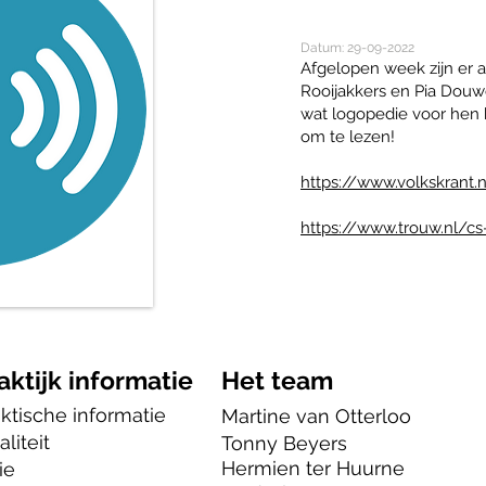
Datum: 29-09-2022
Afgelopen week zijn er a
Rooijakkers en Pia Douwe
wat logopedie voor hen 
om te lezen!
https://www.volkskrant.
https://www.trouw.nl/c
aktijk informatie
Het team
ktische informatie
Martine van Otterloo
liteit
Tonny Beyers
Hermien ter Huurne
ie