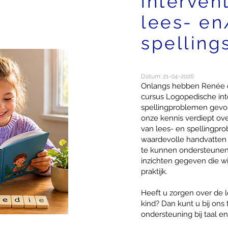
intervent
lees- en
spellin
Datum: 21-04-2026
Onlangs hebben Renée 
cursus Logopedische inte
spellingproblemen gevol
onze kennis verdiept ov
van lees- en spellingpr
waardevolle handvatten
te kunnen ondersteunen
inzichten gegeven die wi
praktijk.
Heeft u zorgen over de l
kind? Dan kunt u bij ons
ondersteuning bij taal e