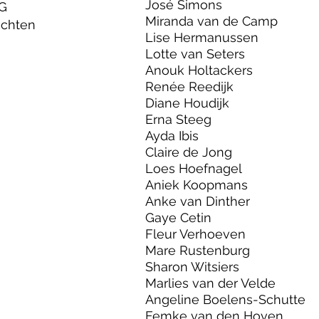
José Simons
G
Miranda van de Camp
achten
Lise Hermanussen
Lotte van Seters
Anouk Holtackers
Renée Reedijk
Diane Houdijk
Erna Steeg
Ayda Ibis
Claire de Jong
Loes Hoefnagel
Aniek Koopmans
Anke van Dinther
Gaye Cetin
Fleur Verhoeven
Mare Rustenburg
Sharon Witsiers
Marlies van der Velde
Angeline Boelens-Schutte
Femke van den Hoven