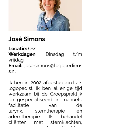
José Simons
Locatie:
Oss
Werkdagen:
Dinsdag t/m
vrijdag
Email:
jose.simons@logopedieos
s.nl
Ik ben in 2002 afgestudeerd als
logopedist. Ik ben al enige tijd
werkzaam bij de Groepspraktijk
en gespecialiseerd in
manuele
facilitatie van de
larynx
,
stem
therapie en
adem
therapie. Ik behandel
cliënten met stemklachten,