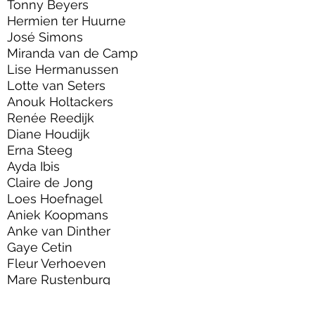
Tonny Beyers
Hermien ter Huurne
José Simons
Miranda van de Camp
Lise Hermanussen
Lotte van Seters
Anouk Holtackers
Renée Reedijk
Diane Houdijk
Erna Steeg
Ayda Ibis
Claire de Jong
Loes Hoefnagel
Aniek Koopmans
Anke van Dinther
Gaye Cetin
Fleur Verhoeven
Mare Rustenburg
Sharon Witsiers
Marlies van der Velde