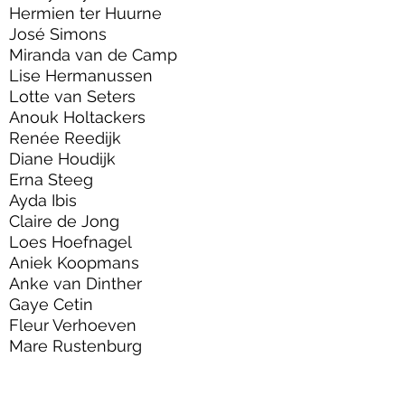
Hermien ter Huurne
José Simons
Miranda van de Camp
Lise Hermanussen
Lotte van Seters
Anouk Holtackers
Renée Reedijk
Diane Houdijk
Erna Steeg
Ayda Ibis
Claire de Jong
Loes Hoefnagel
Aniek Koopmans
Anke van Dinther
Gaye Cetin
Fleur Verhoeven
Mare Rustenburg
Sharon Witsiers
Marlies van der Velde