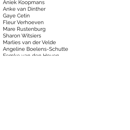
Aniek Koopmans
Anke van Dinther
Gaye Cetin
Fleur Verhoeven
Mare Rustenburg
Sharon Witsiers
Marlies van der Velde
Angeline Boelens-Schutte
Femke van den Hoven
Contact
Hoofdlocatie/Postadres:
Groepspraktijk Logopedie Oss
Kruisstraat 120
5341 HG Oss
Telefoonnummer: