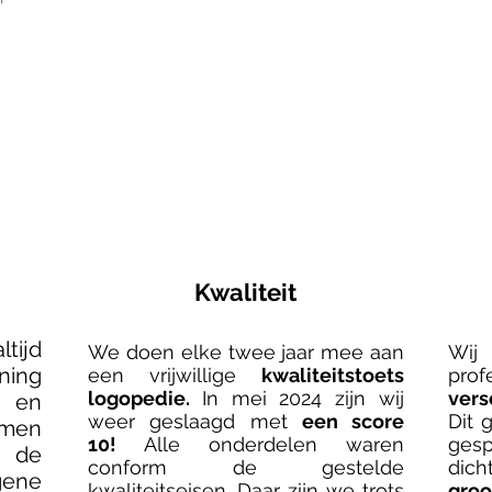
Kwaliteit
ltijd
We doen elke twee jaar mee aan
Wi
ning
een vrijwillige
kwaliteitstoets
pro
logopedie.
In
mei 2024 zijn wij
vers
 en
weer geslaagd met
een score
Dit 
mmen
10!
Alle onderdelen waren
gesp
 de
conform de gestelde
dich
gene
kwaliteitseisen. Daar zijn we trots
groo