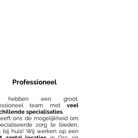
Professioneel
j hebben een groot,
fessioneel team met
veel
chillende
specialisaties
.
geeft ons de mogelijkheid om
ecialiseerde zorg te bieden,
t bij huis! Wij werken op een
t aantal locaties
in Oss en