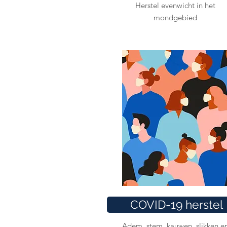
Herstel evenwicht in het
mondgebied
COVID-19 herstel
Adem, stem, kauwen, slikken e