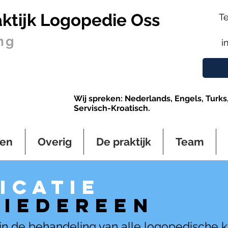
ktijk Logopedie Oss
Te
ng
i
Wij spreken: Nederlands, Engels, Turks, 
Servisch-Kroatisch.
gen
Overig
De praktijk
Team
icatie
 iedereen
Corona en veiligheid.
 in de behandeling van alle logopedische 