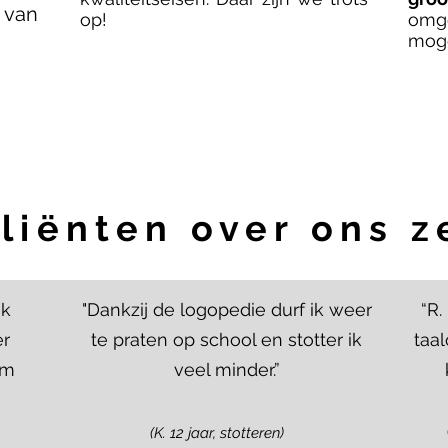
 van
op!
omg
mog
liënten over ons 
ik
"Dankzij de logopedie durf ik weer
“R.
er
te praten op school en stotter ik
taa
em
veel minder.”
(K. 12 jaar, stotteren)