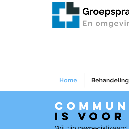
Groepspra
En omgevi
Home
Behandelin
Commun
is voor
Wij zijn gespecialiseerd