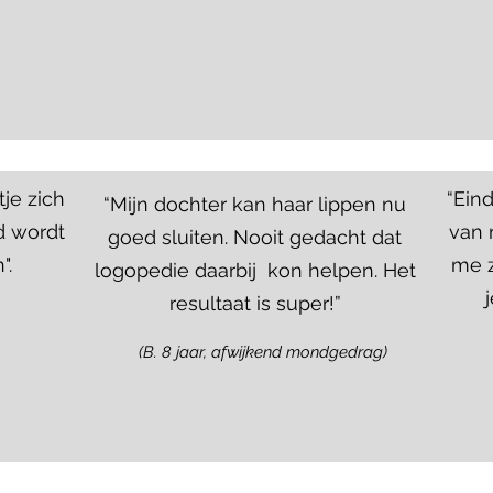
tje zich
“Ein
“Mijn dochter kan haar lippen nu
jd wordt
van 
goed sluiten. Nooit gedacht dat
".
me z
logopedie daarbij kon helpen. Het
resultaat is super!”
(B. 8 jaar, afwijkend mondgedrag)